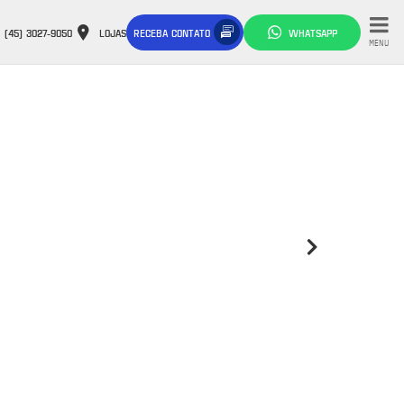
(45) 3027-9050
LOJAS
RECEBA CONTATO
WHATSAPP
MENU