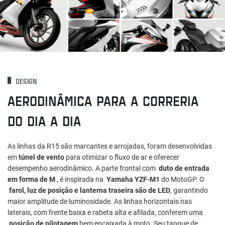
DESIGN
AERODINÂMICA PARA A CORRERIA
DO DIA A DIA
As linhas da R15 são marcantes e arrojadas, foram desenvolvidas
em
túnel de vento
para otimizar o fluxo de ar e oferecer
desempenho aerodinâmico. A parte frontal com
duto de entrada
em forma de M
, é inspirada na
Yamaha YZF-M1
do MotoGP. O
farol, luz de posição e lanterna traseira são de LED
, garantindo
maior amplitude de luminosidade. As linhas horizontais nas
laterais, com frente baixa e rabeta alta e afilada, conferem uma
posição de pilotagem
bem encaixada à moto. Seu tanque de