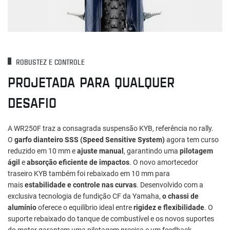
ROBUSTEZ E CONTROLE
PROJETADA PARA QUALQUER
DESAFIO
A WR250F traz a consagrada suspensão KYB, referência no rally.
O
garfo dianteiro SSS (Speed Sensitive System)
agora tem curso
reduzido em 10 mm e
ajuste manual
, garantindo uma
pilotagem
ágil
e
absorção eficiente de impactos
. O novo amortecedor
traseiro KYB também foi rebaixado em 10 mm para
mais
estabilidade e controle nas curvas
. Desenvolvido com a
exclusiva tecnologia de fundição CF da Yamaha,
o chassi de
alumínio
oferece o equilíbrio ideal entre
rigidez e flexibilidade
. O
suporte rebaixado do tanque de combustível e os novos suportes
do motor garantem uma pilotagem precisa e um feedback